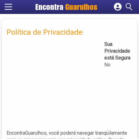
Encontra
Guarulhos
Cadastrar empresa
Fazer login
Política de Privacidade
Criar conta
Sua
Privacidade
está Segura
No
EncontraGuarulhos, você poderá navegar tranqüilamente