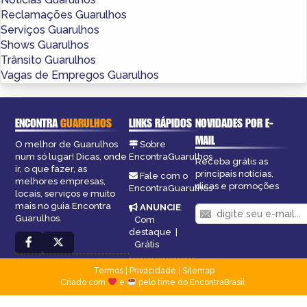
Reclamações Guarulhos
Serviços Guarulhos
Shows Guarulhos
Trânsito Guarulhos
Vagas de Empregos Guarulhos
ENCONTRA
GUARULHOS
LINKS RÁPIDOS
NOVIDADES POR E-
MAIL
O melhor de Guarulhos
Sobre
num só lugar! Dicas, onde
EncontraGuarulhos
Receba grátis as
ir, o que fazer, as
principais notícias,
Fale com o
melhores empresas,
dicas e promoções
EncontraGuarulhos
locais, serviços e muito
mais no guia Encontra
ANUNCIE
:
Guarulhos.
Com
destaque
|
Grátis
Termos
|
Privacidade
|
Sitemap
Criado com
e
pelo time do EncontraBrasil