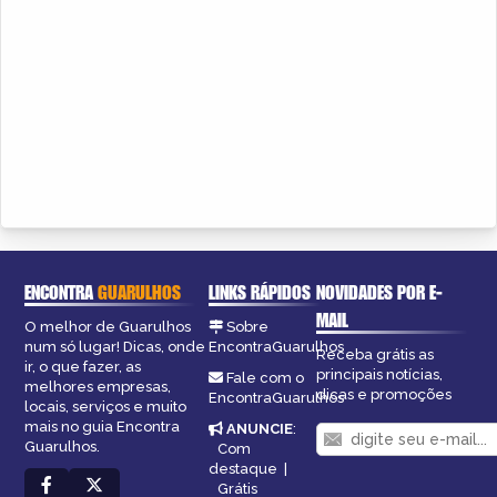
ENCONTRA
GUARULHOS
LINKS RÁPIDOS
NOVIDADES POR E-
MAIL
O melhor de Guarulhos
Sobre
num só lugar! Dicas, onde
EncontraGuarulhos
Receba grátis as
ir, o que fazer, as
principais notícias,
Fale com o
melhores empresas,
dicas e promoções
EncontraGuarulhos
locais, serviços e muito
mais no guia Encontra
ANUNCIE
:
Guarulhos.
Com
destaque
|
Grátis