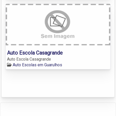
Auto Escola Casagrande
Auto Escola Casagrande
Auto Escolas em Guarulhos