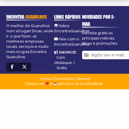
ENCONTRA
GUARULHOS
LINKS RÁPIDOS
NOVIDADES POR E-
MAIL
O melhor de Guarulhos
Sobre
num só lugar! Dicas, onde
EncontraGuarulhos
Receba grátis as
ir, o que fazer, as
principais notícias,
Fale com o
melhores empresas,
dicas e promoções
EncontraGuarulhos
locais, serviços e muito
mais no guia Encontra
ANUNCIE
:
Guarulhos.
Com
destaque
|
Grátis
Termos
|
Privacidade
|
Sitemap
Criado com
e
pelo time do EncontraBrasil