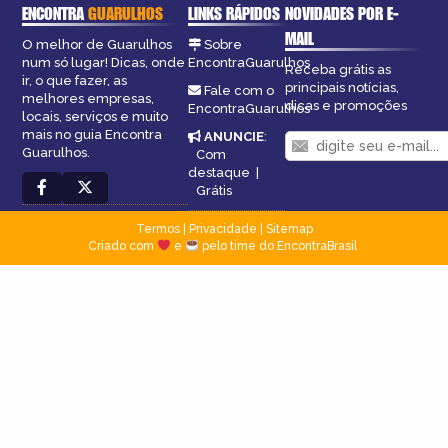
ENCONTRA
GUARULHOS
LINKS RÁPIDOS
NOVIDADES POR E-
MAIL
O melhor de Guarulhos
Sobre
num só lugar! Dicas, onde
EncontraGuarulhos
Receba grátis as
ir, o que fazer, as
principais notícias,
Fale com o
melhores empresas,
dicas e promoções
EncontraGuarulhos
locais, serviços e muito
mais no guia Encontra
ANUNCIE
:
Guarulhos.
Com
destaque
|
Grátis
Termos
|
Privacidade
|
Sitemap
Criado com
e
pelo time do EncontraBrasil