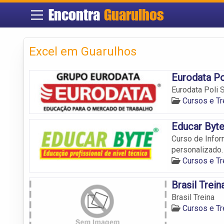
Encontra
Guarulhos
Excel em Guarulhos
Eurodata Po
Eurodata Poli 
Cursos e T
Educar Byt
Curso de Infor
personalizado.
Cursos e T
Brasil Trein
Brasil Treina
Cursos e T