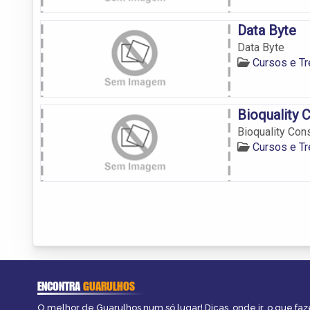
Data Byte
Data Byte
Cursos e T
Bioquality 
Bioquality Con
Cursos e T
ENCONTRA
GUARULHOS
O melhor de Guarulhos num só lugar! Dicas, onde ir, o que faz