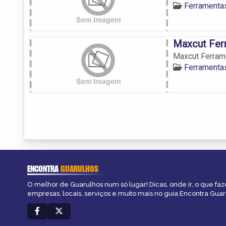
Ferramenta
Maxcut Fer
Maxcut Ferram
Ferramenta
ENCONTRA
GUARULHOS
O melhor de Guarulhos num só lugar! Dicas, onde ir, o que faz
empresas, locais, serviços e muito mais no guia Encontra Guar