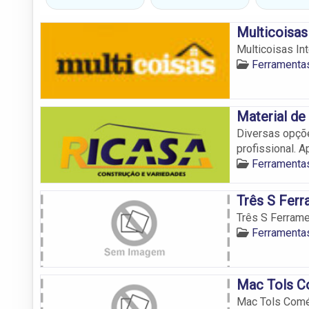
Multicoisas
Multicoisas In
Ferramenta
Material de
Diversas opçõe
profissional. A
Ferramenta
Três S Ferr
Três S Ferram
Ferramenta
Mac Tols C
Mac Tols Comé