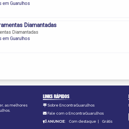
s em Guarulhos
ramentas Diamantadas
entas Diamantadas
s em Guarulhos
LINKS RÁPIDOS
er, as melhores
Sobre EncontraGuarulhos
ulhos.
Fale com o EncontraGuarulhos
ANUNCIE
:
Com destaque
|
Grátis