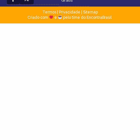
Grátis
Termos
|
Privacidade
|
Sitemap
Criado com
e
pelo time do EncontraBrasil