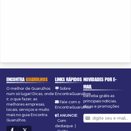
ENCONTRA
GUARULHOS
LINKS RÁPIDOS
NOVIDADES POR E-
MAIL
O melhor de Guarulhos
Sobre
num só lugar! Dicas, onde
EncontraGuarulhos
Receba grátis as
ir, o que fazer, as
principais notícias,
Fale com o
melhores empresas,
dicas e promoções
EncontraGuarulhos
locais, serviços e muito
mais no guia Encontra
ANUNCIE
:
Guarulhos.
Com
destaque
|