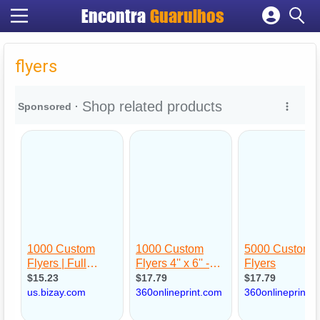
Encontra
Guarulhos
Cadastrar empresa
Fazer login
flyers
Criar conta