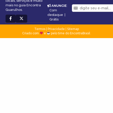
locais, serviços e muito
mais no guia Encontra
ANUNCIE
:
Guarulhos.
Com
destaque
|
Grátis
Termos
|
Privacidade
|
Sitemap
Criado com
e
pelo time do EncontraBrasil