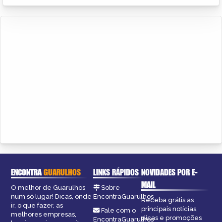
ENCONTRA
GUARULHOS
LINKS RÁPIDOS
NOVIDADES POR E-
MAIL
O melhor de Guarulhos
Sobre
num só lugar! Dicas, onde
EncontraGuarulhos
Receba grátis as
ir, o que fazer, as
principais notícias,
Fale com o
melhores empresas,
dicas e promoções
EncontraGuarulhos