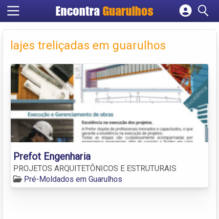
Encontra
Guarulhos
Cadastrar empresa
Fazer login
lajes treliçadas em guarulhos
Criar conta
Prefot Engenharia
PROJETOS ARQUITETÔNICOS E ESTRUTURAIS
Pré-Moldados em Guarulhos