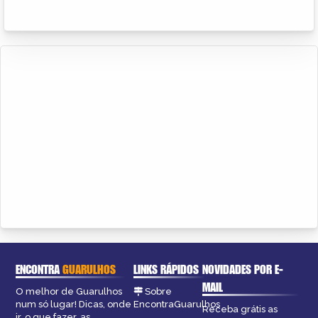
ENCONTRA
GUARULHOS
LINKS RÁPIDOS
NOVIDADES POR E-
MAIL
O melhor de Guarulhos
Sobre
num só lugar! Dicas, onde
EncontraGuarulhos
Receba grátis as
ir, o que fazer, as