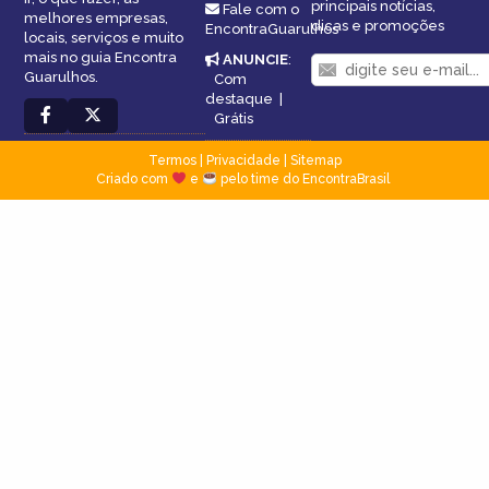
principais notícias,
Fale com o
melhores empresas,
dicas e promoções
EncontraGuarulhos
locais, serviços e muito
mais no guia Encontra
ANUNCIE
:
Guarulhos.
Com
destaque
|
Grátis
Termos
|
Privacidade
|
Sitemap
Criado com
e
pelo time do EncontraBrasil