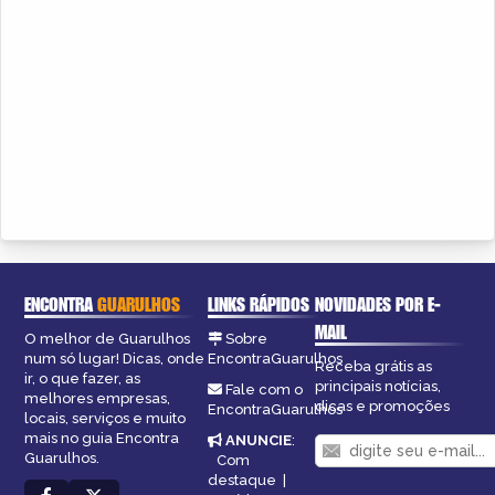
ENCONTRA
GUARULHOS
LINKS RÁPIDOS
NOVIDADES POR E-
MAIL
O melhor de Guarulhos
Sobre
num só lugar! Dicas, onde
EncontraGuarulhos
Receba grátis as
ir, o que fazer, as
principais notícias,
Fale com o
melhores empresas,
dicas e promoções
EncontraGuarulhos
locais, serviços e muito
mais no guia Encontra
ANUNCIE
:
Guarulhos.
Com
destaque
|