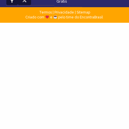
Grátis
Termos
|
Privacidade
|
Sitemap
Criado com
e
pelo time do EncontraBrasil