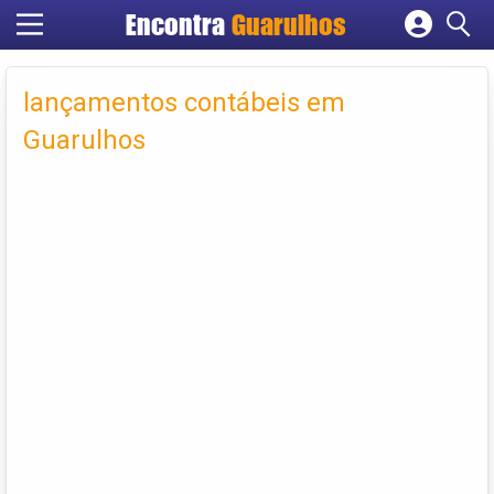
Encontra
Guarulhos
Cadastrar empresa
Fazer login
lançamentos contábeis em
Criar conta
Guarulhos