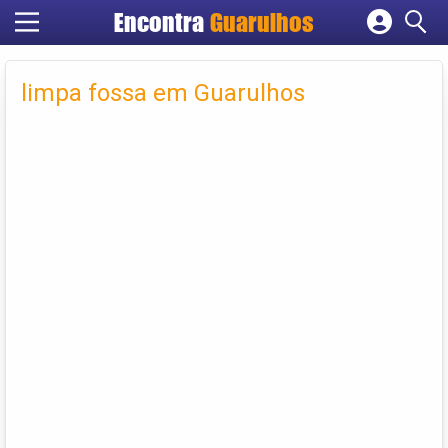
Encontra
Guarulhos
Cadastrar empresa
Fazer login
limpa fossa em Guarulhos
Criar conta