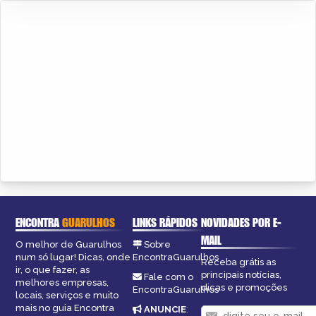
ENCONTRA
GUARULHOS
LINKS RÁPIDOS
NOVIDADES POR E-
MAIL
O melhor de Guarulhos
Sobre
num só lugar! Dicas, onde
EncontraGuarulhos
Receba grátis as
ir, o que fazer, as
principais notícias,
Fale com o
melhores empresas,
dicas e promoções
EncontraGuarulhos
locais, serviços e muito
mais no guia Encontra
ANUNCIE
: