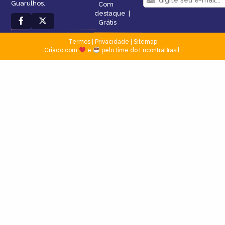
Guarulhos.
Com
destaque
|
Grátis
Termos
|
Privacidade
|
Sitemap
Criado com
e
pelo time do EncontraBrasil