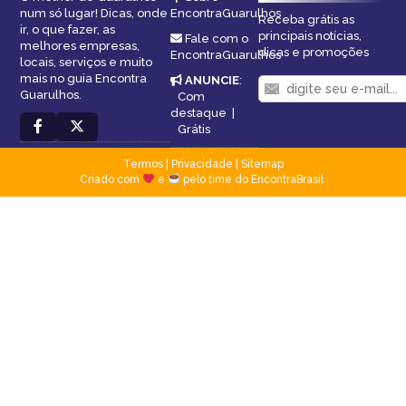
num só lugar! Dicas, onde
EncontraGuarulhos
Receba grátis as
ir, o que fazer, as
principais notícias,
Fale com o
melhores empresas,
dicas e promoções
EncontraGuarulhos
locais, serviços e muito
mais no guia Encontra
ANUNCIE
:
Guarulhos.
Com
destaque
|
Grátis
Termos
|
Privacidade
|
Sitemap
Criado com
e
pelo time do EncontraBrasil