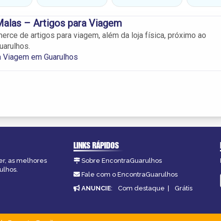
Malas – Artigos para Viagem
rce de artigos para viagem, além da loja física, próximo ao
uarulhos.
a Viagem em Guarulhos
LINKS RÁPIDOS
er, as melhores
Sobre EncontraGuarulhos
ulhos.
Fale com o EncontraGuarulhos
ANUNCIE
:
Com destaque
|
Grátis