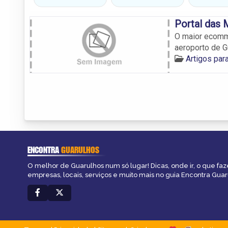
Portal das 
O maior ecomme
aeroporto de G
Artigos par
ENCONTRA
GUARULHOS
O melhor de Guarulhos num só lugar! Dicas, onde ir, o que faz
empresas, locais, serviços e muito mais no guia Encontra Guar