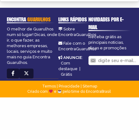
ENCONTRA
GUARULHOS
LINKS RÁPIDOS
NOVIDADES POR E-
MAIL
O melhor de Guarulhos
Sobre
num só lugar! Dicas, onde
EncontraGuarulhos
Receba grátis as
ir, o que fazer, as
principais notícias,
Fale com o
melhores empresas,
dicas e promoções
EncontraGuarulhos
locais, serviços e muito
mais no guia Encontra
ANUNCIE
:
Guarulhos.
Com
destaque
|
Grátis
Termos
|
Privacidade
|
Sitemap
Criado com
e
pelo time do EncontraBrasil