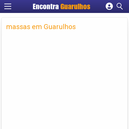
Encontra
Guarulhos
Cadastrar empresa
Fazer login
massas em Guarulhos
Criar conta