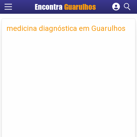
Encontra
Guarulhos
Cadastrar empresa
Fazer login
medicina diagnóstica em Guarulhos
Criar conta