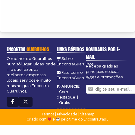
ENCONTRA
GUARULHOS
LINKS RÁPIDOS
NOVIDADES POR E-
MAIL
O melhor de Guarulhos
Sobre
num só lugar! Dicas, onde
EncontraGuarulhos
Receba grátis as
ir, o que fazer, as
principais notícias,
Fale com o
melhores empresas,
dicas e promoções
EncontraGuarulhos
locais, serviços e muito
mais no guia Encontra
ANUNCIE
:
Guarulhos.
Com
destaque
|
Grátis
Termos
|
Privacidade
|
Sitemap
Criado com
e
pelo time do EncontraBrasil