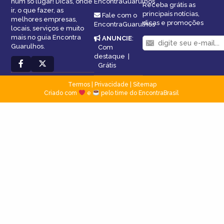
num só lugar! Dicas, onde
EncontraGuarulhos
Receba grátis as
ir, o que fazer, as
principais notícias,
Fale com o
melhores empresas,
dicas e promoções
EncontraGuarulhos
locais, serviços e muito
mais no guia Encontra
ANUNCIE
:
Guarulhos.
Com
destaque
|
Grátis
Termos
|
Privacidade
|
Sitemap
Criado com
e
pelo time do EncontraBrasil