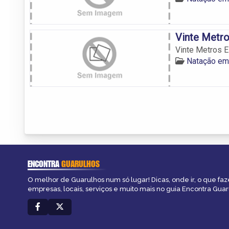
Vinte Metro
Vinte Metros E
Natação em
ENCONTRA
GUARULHOS
O melhor de Guarulhos num só lugar! Dicas, onde ir, o que faz
empresas, locais, serviços e muito mais no guia Encontra Guar