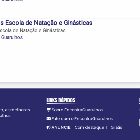
s Escola de Natação e Ginásticas
scola de Natação e Ginásticas
 Guarulhos
LINKS RÁPIDOS
er, as melhores
Sobre EncontraGuarulhos
ulhos.
Fale com o EncontraGuarulhos
ANUNCIE
:
Com destaque
|
Grátis