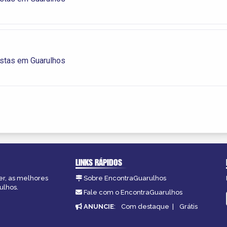
istas em Guarulhos
LINKS RÁPIDOS
er, as melhores
Sobre EncontraGuarulhos
ulhos.
Fale com o EncontraGuarulhos
ANUNCIE
:
Com destaque
|
Grátis