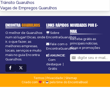
Trânsito Guarulhos
Vagas de Empregos Guarulhos
ENCONTRA
GUARULHOS
LINKS RÁPIDOS
NOVIDADES POR E-
MAIL
O melhor de Guarulhos
Sobre
num só lugar! Dicas, onde
EncontraGuarulhos
Receba grátis as
ir, o que fazer, as
principais notícias,
Fale com o
melhores empresas,
dicas e promoções
EncontraGuarulhos
locais, serviços e muito
mais no guia Encontra
ANUNCIE
:
Guarulhos.
Com
destaque
|
Grátis
Termos
|
Privacidade
|
Sitemap
Criado com
e
pelo time do EncontraBrasil