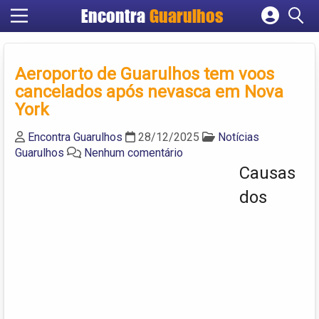
Encontra
Guarulhos
Cadastrar empresa
Fazer login
Aeroporto de Guarulhos tem voos
Criar conta
cancelados após nevasca em Nova
York
Encontra Guarulhos
28/12/2025
Notícias
Guarulhos
Nenhum comentário
Causas
dos