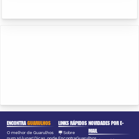
ENCONTRA
GUARULHOS
LINKS RÁPIDOS
NOVIDADES POR E-
MAIL
O melhor de Guarulhos
Sobre
num só lugar! Dicas, onde
EncontraGuarulhos