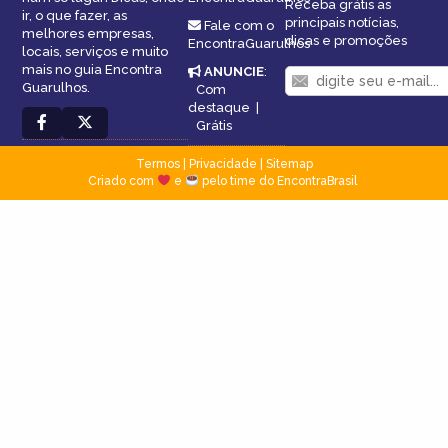
Receba grátis as
ir, o que fazer, as
principais notícias,
Fale com o
melhores empresas,
dicas e promoções
EncontraGuarulhos
locais, serviços e muito
mais no guia Encontra
ANUNCIE
:
Guarulhos.
Com
destaque
|
Grátis
Termos
|
Privacidade
|
Sitemap
Criado com
e
pelo time do EncontraBrasil