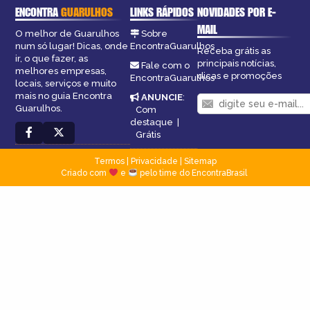
ENCONTRA
GUARULHOS
LINKS RÁPIDOS
NOVIDADES POR E-
MAIL
O melhor de Guarulhos
Sobre
num só lugar! Dicas, onde
EncontraGuarulhos
Receba grátis as
ir, o que fazer, as
principais notícias,
Fale com o
melhores empresas,
dicas e promoções
EncontraGuarulhos
locais, serviços e muito
mais no guia Encontra
ANUNCIE
:
Guarulhos.
Com
destaque
|
Grátis
Termos
|
Privacidade
|
Sitemap
Criado com
e
pelo time do EncontraBrasil