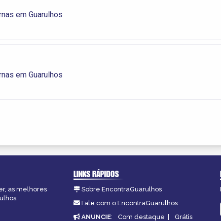
rnas em Guarulhos
rnas em Guarulhos
LINKS RÁPIDOS
er, as melhores
Sobre EncontraGuarulhos
ulhos.
Fale com o EncontraGuarulhos
ANUNCIE
:
Com destaque
|
Grátis