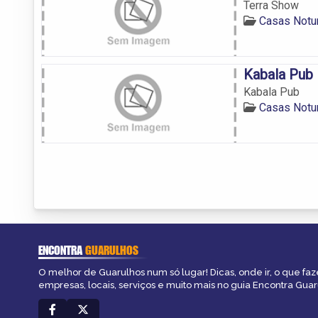
Terra Show
Casas Notu
Kabala Pub
Kabala Pub
Casas Notu
ENCONTRA
GUARULHOS
O melhor de Guarulhos num só lugar! Dicas, onde ir, o que faz
empresas, locais, serviços e muito mais no guia Encontra Guar