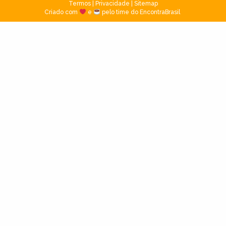
Termos
|
Privacidade
|
Sitemap
Criado com
e
pelo time do EncontraBrasil