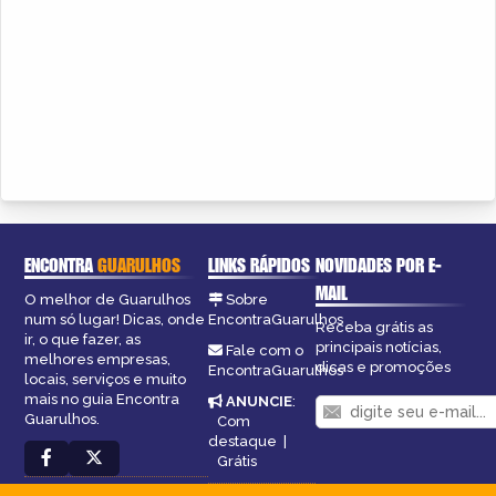
ENCONTRA
GUARULHOS
LINKS RÁPIDOS
NOVIDADES POR E-
MAIL
O melhor de Guarulhos
Sobre
num só lugar! Dicas, onde
EncontraGuarulhos
Receba grátis as
ir, o que fazer, as
principais notícias,
Fale com o
melhores empresas,
dicas e promoções
EncontraGuarulhos
locais, serviços e muito
mais no guia Encontra
ANUNCIE
:
Guarulhos.
Com
destaque
|
Grátis