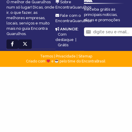
MAIL
O melhor de Guarulhos
Sobre
num só lugar! Dicas, onde
EncontraGuarulhos
Receba grátis as
ir, o que fazer, as
principais notícias,
Fale com o
melhores empresas,
dicas e promoções
EncontraGuarulhos
locais, serviços e muito
mais no guia Encontra
ANUNCIE
:
Guarulhos.
Com
destaque
|
Grátis
Termos
|
Privacidade
|
Sitemap
Criado com
e
pelo time do EncontraBrasil