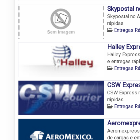
Skypostal n
Skypostal no A
rápidas.
Entregas R
Halley Expr
Halley Express
e entregas ráp
Entregas R
CSW Expres
CSW Express no
rápidas.
Entregas R
Aeromexpre
Aeromexpress n
de cargas e en