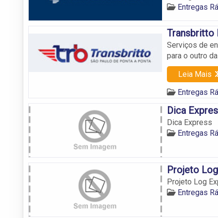
Entregas R
Transbritto
Serviços de e
para o outro d
Leia Mais
Entregas R
Dica Expre
Dica Express
Entregas R
Projeto Log
Projeto Log Ex
Entregas R