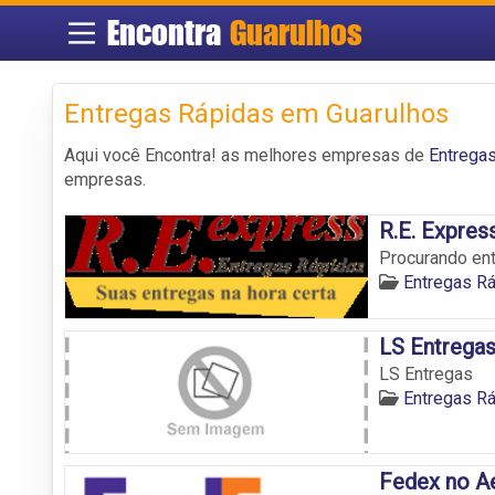
Encontra
Guarulhos
Entregas Rápidas em Guarulhos
Aqui você Encontra! as melhores empresas de
Entrega
empresas.
R.E. Expres
Procurando en
Entregas R
LS Entrega
LS Entregas
Entregas R
Fedex no A