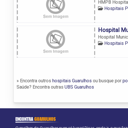
HMPB Hospital
Hospitais P
Hospital Mu
Hospital Munic
Hospitais P
» Encontra outros
hospitais Guarulhos
ou busque por
po
Saúde? Encontra outras
UBS Guarulhos
ENCONTRA
GUARULHOS
O melhor de Guarulhos num só lugar! Dicas, onde ir, o que faz