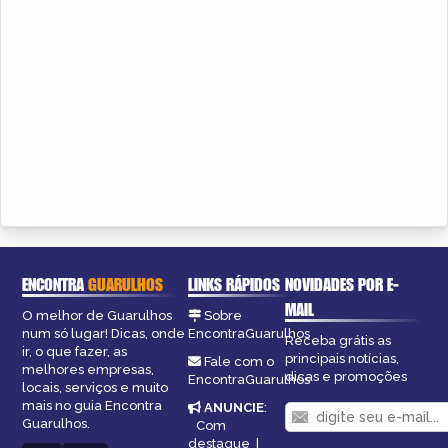
ENCONTRA
GUARULHOS
LINKS RÁPIDOS
NOVIDADES POR E-
MAIL
O melhor de Guarulhos
Sobre
num só lugar! Dicas, onde
EncontraGuarulhos
Receba grátis as
ir, o que fazer, as
principais notícias,
Fale com o
melhores empresas,
dicas e promoções
EncontraGuarulhos
locais, serviços e muito
mais no guia Encontra
ANUNCIE
:
Guarulhos.
Com
destaque
|