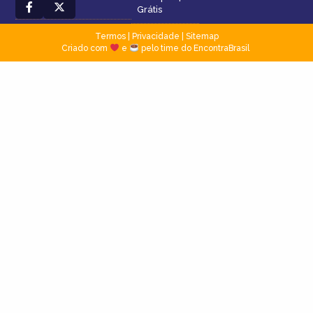
Grátis
Termos
|
Privacidade
|
Sitemap
Criado com
e
pelo time do EncontraBrasil