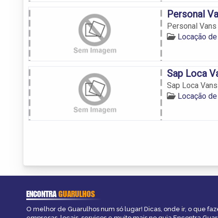
Personal V
Personal Vans
Locação de
Sap Loca V
Sap Loca Vans
Locação de
ENCONTRA
GUARULHOS
O melhor de Guarulhos num só lugar! Dicas, onde ir, o que faz
empresas, locais, serviços e muito mais no guia Encontra Guar