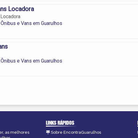
ans Locadora
 Locadora
 Ônibus e Vans em Guarulhos
ans
 Ônibus e Vans em Guarulhos
LINKS RÁPIDOS
er, as melhores
Sobre EncontraGuarulhos
ulhos.