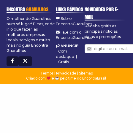
ENCONTRA
GUARULHOS
LINKS RÁPIDOS
NOVIDADES POR E-
MAIL
O melhor de Guarulhos
Sobre
num só lugar! Dicas, onde
EncontraGuarulhos
Receba grátis as
ir, o que fazer, as
principais notícias,
Fale com o
melhores empresas,
dicas e promoções
EncontraGuarulhos
locais, serviços e muito
mais no guia Encontra
ANUNCIE
:
Guarulhos.
Com
destaque
|
Grátis
Termos
|
Privacidade
|
Sitemap
Criado com
e
pelo time do EncontraBrasil