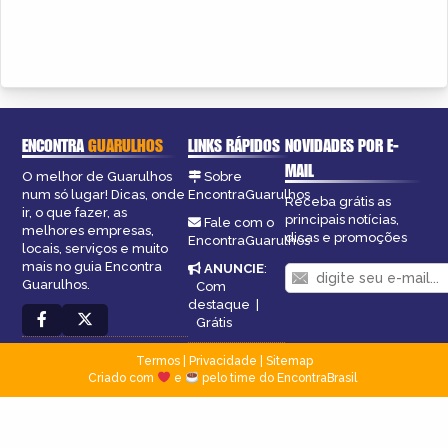
ENCONTRA
GUARULHOS
LINKS RÁPIDOS
NOVIDADES POR E-
MAIL
O melhor de Guarulhos
Sobre
num só lugar! Dicas, onde
EncontraGuarulhos
Receba grátis as
ir, o que fazer, as
principais notícias,
Fale com o
melhores empresas,
dicas e promoções
EncontraGuarulhos
locais, serviços e muito
mais no guia Encontra
ANUNCIE
:
Guarulhos.
Com
destaque
|
Grátis
Termos
|
Privacidade
|
Sitemap
Criado com
e
pelo time do EncontraBrasil