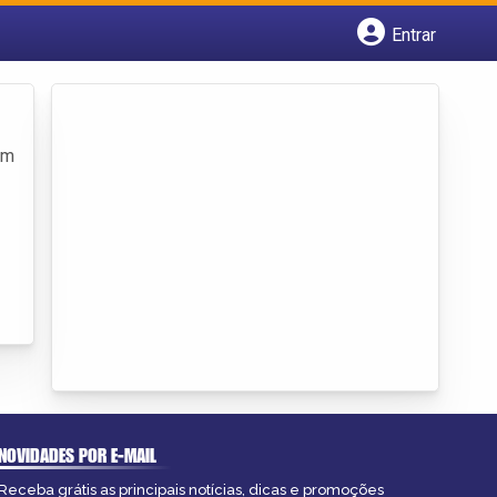
Entrar
Cadastrar empresa
Fazer login
Criar conta
om
NOVIDADES POR E-MAIL
Receba grátis as principais notícias, dicas e promoções