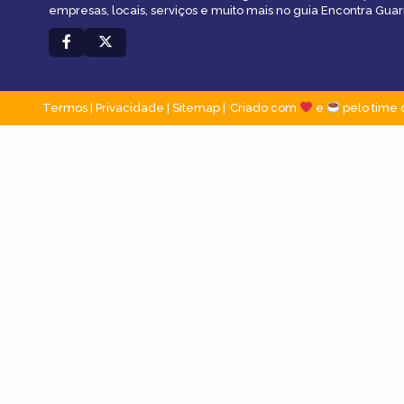
empresas, locais, serviços e muito mais no guia Encontra Guar
Termos
|
Privacidade
|
Sitemap
Criado com
e
pelo time 