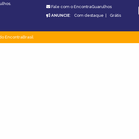
ulhos.
Fale com o EncontraGuarulhos
ANUNCIE
:
Com destaque
|
Grátis
do EncontraBrasil