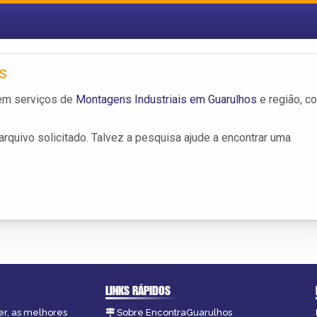
s
em serviços de
Montagens Industriais em Guarulhos
e região, c
rquivo solicitado. Talvez a pesquisa ajude a encontrar uma
LINKS RÁPIDOS
er, as melhores
Sobre EncontraGuarulhos