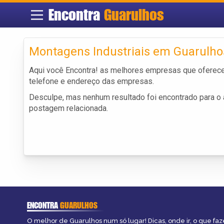
Encontra
Guarulhos
Montagens Industriais em Guarulho
Aqui você Encontra! as melhores empresas que oferec
telefone e endereço das empresas.
Desculpe, mas nenhum resultado foi encontrado para o a
postagem relacionada.
ENCONTRA
GUARULHOS
O melhor de Guarulhos num só lugar! Dicas, onde ir, o que faz