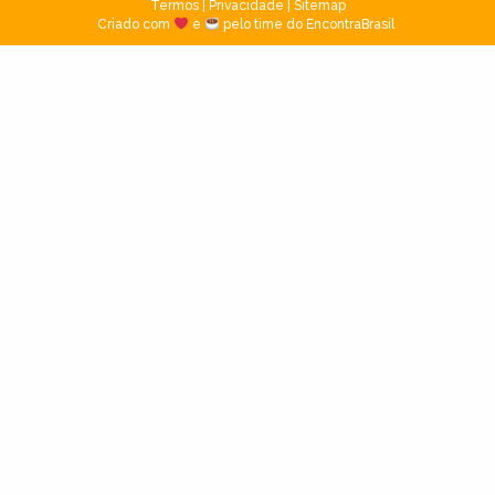
Termos
|
Privacidade
|
Sitemap
Criado com
e
pelo time do EncontraBrasil