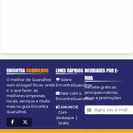
ENCONTRA
GUARULHOS
LINKS RÁPIDOS
NOVIDADES POR E-
MAIL
O melhor de Guarulhos
Sobre
num só lugar! Dicas, onde
EncontraGuarulhos
Receba grátis as
ir, o que fazer, as
principais notícias,
Fale com o
melhores empresas,
dicas e promoções
EncontraGuarulhos
locais, serviços e muito
mais no guia Encontra
ANUNCIE
:
Guarulhos.
Com
destaque
|
Grátis