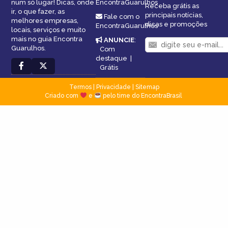
num só lugar! Dicas, onde
EncontraGuarulhos
Receba grátis as
ir, o que fazer, as
principais notícias,
Fale com o
melhores empresas,
dicas e promoções
EncontraGuarulhos
locais, serviços e muito
mais no guia Encontra
ANUNCIE
:
Guarulhos.
Com
destaque
|
Grátis
Termos
|
Privacidade
|
Sitemap
Criado com
e
pelo time do EncontraBrasil