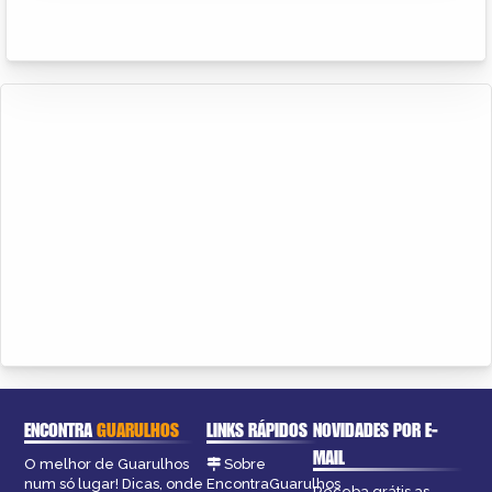
ENCONTRA
GUARULHOS
LINKS RÁPIDOS
NOVIDADES POR E-
MAIL
O melhor de Guarulhos
Sobre
num só lugar! Dicas, onde
EncontraGuarulhos
Receba grátis as