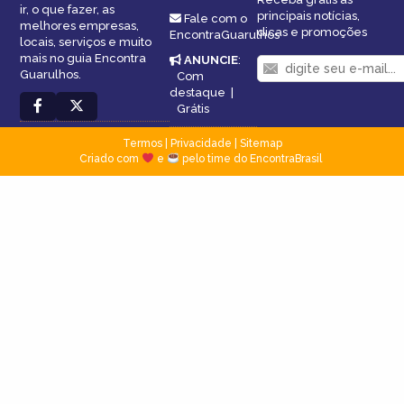
ir, o que fazer, as
principais notícias,
Fale com o
melhores empresas,
dicas e promoções
EncontraGuarulhos
locais, serviços e muito
mais no guia Encontra
ANUNCIE
:
Guarulhos.
Com
destaque
|
Grátis
Termos
|
Privacidade
|
Sitemap
Criado com
e
pelo time do EncontraBrasil