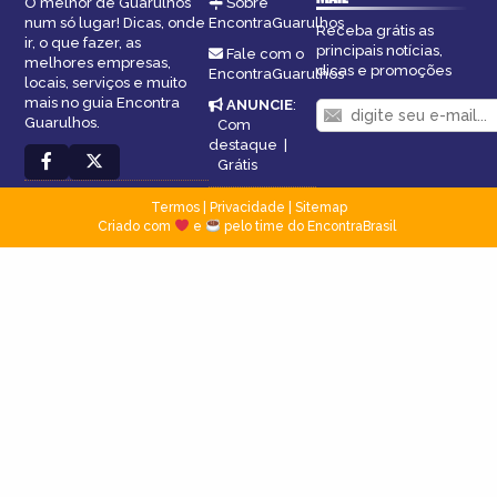
O melhor de Guarulhos
Sobre
num só lugar! Dicas, onde
EncontraGuarulhos
Receba grátis as
ir, o que fazer, as
principais notícias,
Fale com o
melhores empresas,
dicas e promoções
EncontraGuarulhos
locais, serviços e muito
mais no guia Encontra
ANUNCIE
:
Guarulhos.
Com
destaque
|
Grátis
Termos
|
Privacidade
|
Sitemap
Criado com
e
pelo time do EncontraBrasil