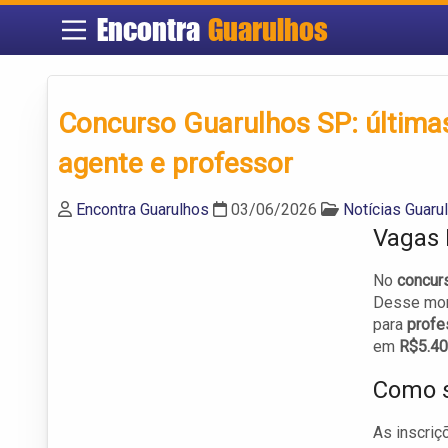
Encontra
Guarulhos
Concurso Guarulhos SP: últimas
agente e professor
Encontra Guarulhos
03/06/2026
Notícias Guaru
Vagas 
No
concurs
Desse mon
para
profe
em
R$5.4
Como s
As inscriç