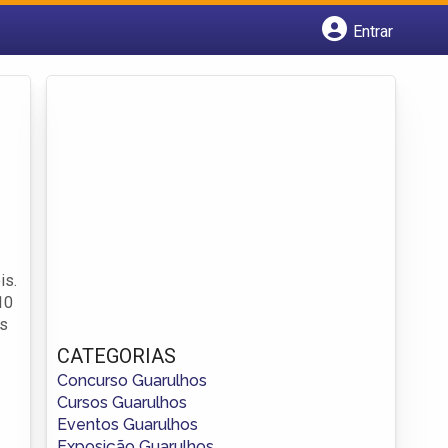
Entrar
Cadastrar empresa
Fazer login
Criar conta
is.
10
as
CATEGORIAS
Concurso Guarulhos
Cursos Guarulhos
Eventos Guarulhos
Exposição Guarulhos