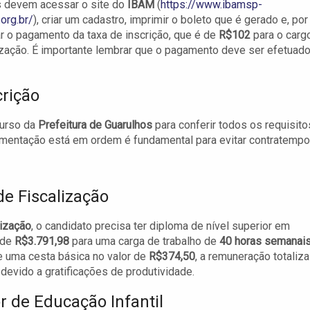
s devem acessar o site do
IBAM
(
https://www.ibamsp-
org.br/
), criar um cadastro, imprimir o boleto que é gerado e, por
zar o pagamento da taxa de inscrição, que é de
R$102
para o carg
ização. É importante lembrar que o pagamento deve ser efetuad
rição
curso da
Prefeitura de Guarulhos
para conferir todos os requisito
umentação está em ordem é fundamental para evitar contratempo
de Fiscalização
lização
, o candidato precisa ter diploma de nível superior em
é de
R$3.791,98
para uma carga de trabalho de
40 horas semanai
 uma cesta básica no valor de
R$374,50
, a remuneração totaliza
devido a gratificações de produtividade.
 de Educação Infantil