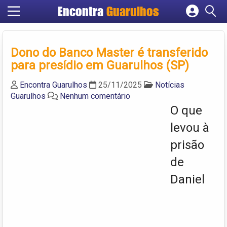
Encontra
Guarulhos
Cadastrar empresa
Fazer login
Dono do Banco Master é transferido
Criar conta
para presídio em Guarulhos (SP)
Encontra Guarulhos
25/11/2025
Notícias
Guarulhos
Nenhum comentário
O que
levou à
prisão
de
Daniel