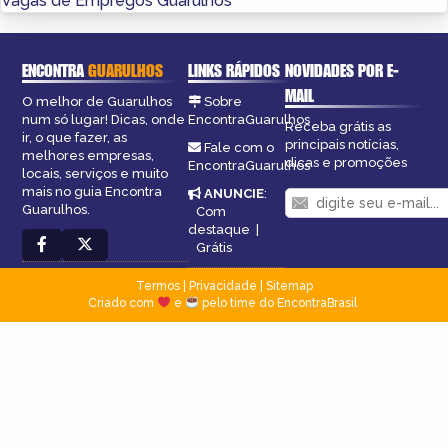
Vagas de Empregos Guarulhos
ENCONTRA
GUARULHOS
LINKS RÁPIDOS
NOVIDADES POR E-
MAIL
O melhor de Guarulhos
Sobre
num só lugar! Dicas, onde
EncontraGuarulhos
Receba grátis as
ir, o que fazer, as
principais notícias,
Fale com o
melhores empresas,
dicas e promoções
EncontraGuarulhos
locais, serviços e muito
mais no guia Encontra
ANUNCIE
:
Guarulhos.
Com
destaque
|
Grátis
Termos
|
Privacidade
|
Sitemap
Criado com
e
pelo time do EncontraBrasil