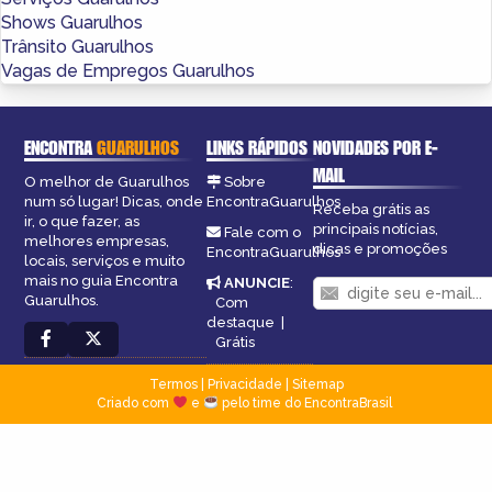
Shows Guarulhos
Trânsito Guarulhos
Vagas de Empregos Guarulhos
ENCONTRA
GUARULHOS
LINKS RÁPIDOS
NOVIDADES POR E-
MAIL
O melhor de Guarulhos
Sobre
num só lugar! Dicas, onde
EncontraGuarulhos
Receba grátis as
ir, o que fazer, as
principais notícias,
Fale com o
melhores empresas,
dicas e promoções
EncontraGuarulhos
locais, serviços e muito
mais no guia Encontra
ANUNCIE
:
Guarulhos.
Com
destaque
|
Grátis
Termos
|
Privacidade
|
Sitemap
Criado com
e
pelo time do EncontraBrasil