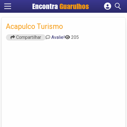
Encontra
Guarulhos
Cadastrar empresa
Fazer login
Acapulco Turismo
Criar conta
Compartilhar
Avalie!
205