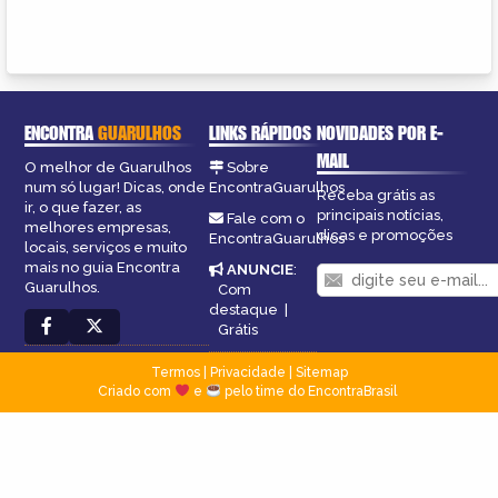
ENCONTRA
GUARULHOS
LINKS RÁPIDOS
NOVIDADES POR E-
MAIL
O melhor de Guarulhos
Sobre
num só lugar! Dicas, onde
EncontraGuarulhos
Receba grátis as
ir, o que fazer, as
principais notícias,
Fale com o
melhores empresas,
dicas e promoções
EncontraGuarulhos
locais, serviços e muito
mais no guia Encontra
ANUNCIE
:
Guarulhos.
Com
destaque
|
Grátis
Termos
|
Privacidade
|
Sitemap
Criado com
e
pelo time do EncontraBrasil