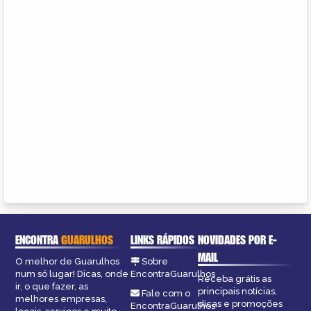
ENCONTRA
GUARULHOS
LINKS RÁPIDOS
NOVIDADES POR E-
MAIL
O melhor de Guarulhos
Sobre
num só lugar! Dicas, onde
EncontraGuarulhos
Receba grátis as
ir, o que fazer, as
principais notícias,
Fale com o
melhores empresas,
dicas e promoções
EncontraGuarulhos