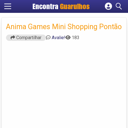
Encontra
Guarulhos
Cadastrar empresa
Fazer login
Anima Games Mini Shopping Pontão
Criar conta
Compartilhar
Avalie!
183