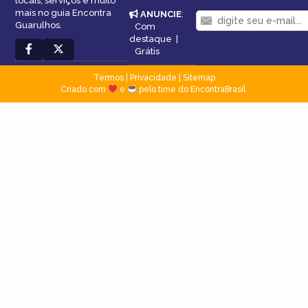
locais, serviços e muito
mais no guia Encontra
ANUNCIE
:
Guarulhos.
Com
destaque
|
Grátis
Termos
|
Privacidade
|
Sitemap
Criado com
e
pelo time do EncontraBrasil