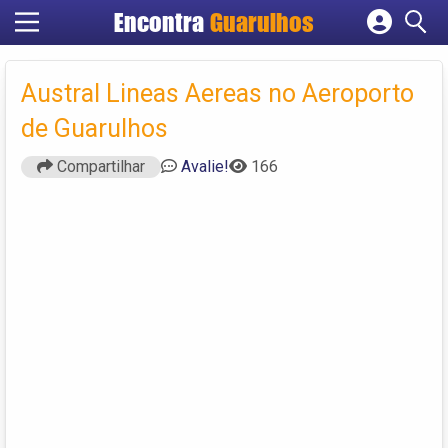
Encontra
Guarulhos
Cadastrar empresa
Fazer login
Austral Lineas Aereas no Aeroporto
Criar conta
de Guarulhos
Compartilhar
Avalie!
166