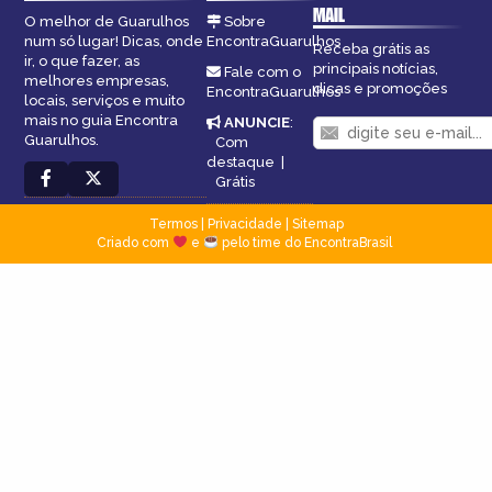
MAIL
O melhor de Guarulhos
Sobre
num só lugar! Dicas, onde
EncontraGuarulhos
Receba grátis as
ir, o que fazer, as
principais notícias,
Fale com o
melhores empresas,
dicas e promoções
EncontraGuarulhos
locais, serviços e muito
mais no guia Encontra
ANUNCIE
:
Guarulhos.
Com
destaque
|
Grátis
Termos
|
Privacidade
|
Sitemap
Criado com
e
pelo time do EncontraBrasil