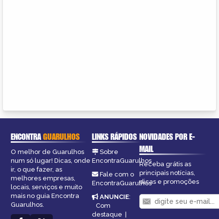
ENCONTRA
GUARULHOS
LINKS RÁPIDOS
NOVIDADES POR E-
MAIL
O melhor de Guarulhos
Sobre
num só lugar! Dicas, onde
EncontraGuarulhos
Receba grátis as
ir, o que fazer, as
principais notícias,
Fale com o
melhores empresas,
dicas e promoções
EncontraGuarulhos
locais, serviços e muito
mais no guia Encontra
ANUNCIE
:
Guarulhos.
Com
destaque
|