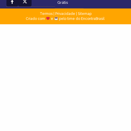
Grátis
Termos
|
Privacidade
|
Sitemap
Criado com
e
pelo time do EncontraBrasil