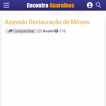
Encontra
Guarulhos
Cadastrar empresa
Fazer login
Azevedo Restauração de Móveis
Criar conta
Compartilhar
Avalie!
316