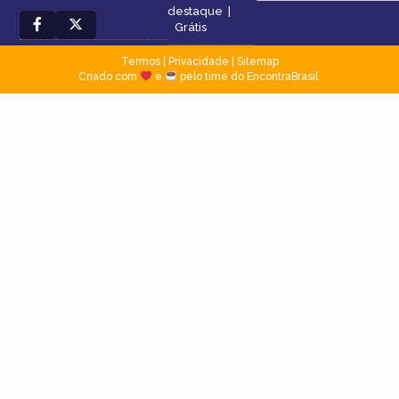
destaque
|
Grátis
Termos
|
Privacidade
|
Sitemap
Criado com
e
pelo time do EncontraBrasil