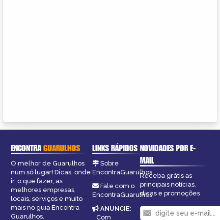
ENCONTRA
GUARULHOS
LINKS RÁPIDOS
NOVIDADES POR E-
MAIL
O melhor de Guarulhos
Sobre
num só lugar! Dicas, onde
EncontraGuarulhos
Receba grátis as
ir, o que fazer, as
principais notícias,
Fale com o
melhores empresas,
dicas e promoções
EncontraGuarulhos
locais, serviços e muito
mais no guia Encontra
ANUNCIE
:
Guarulhos.
Com