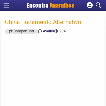
Encontra
Guarulhos
Cadastrar empresa
Fazer login
China Tratamento Alternativo
Criar conta
Compartilhar
Avalie!
204