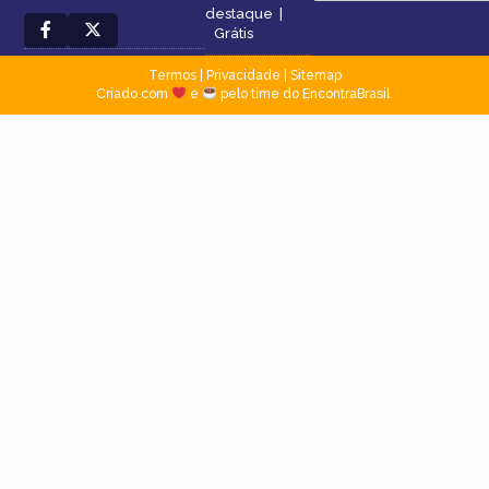
destaque
|
Grátis
Termos
|
Privacidade
|
Sitemap
Criado com
e
pelo time do EncontraBrasil