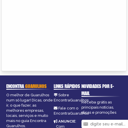
ENCONTRA
GUARULHOS
LINKS RÁPIDOS
NOVIDADES POR E-
MAIL
O melhor de Guarulhos
Sobre
num só lugar! Dicas, onde
EncontraGuarulhos
Receba grátis as
ir, o que fazer, as
principais notícias,
Fale com o
melhores empresas,
dicas e promoções
EncontraGuarulhos
locais, serviços e muito
mais no guia Encontra
ANUNCIE
:
Guarulhos.
Com