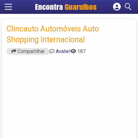
Encontra
Guarulhos
Cadastrar empresa
Fazer login
Clincauto Automóveis Auto
Criar conta
Shopping Internacional
Compartilhar
Avalie!
187