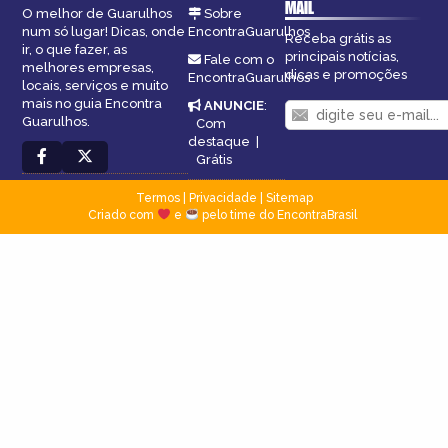
MAIL
O melhor de Guarulhos
Sobre
num só lugar! Dicas, onde
EncontraGuarulhos
Receba grátis as
ir, o que fazer, as
principais notícias,
Fale com o
melhores empresas,
dicas e promoções
EncontraGuarulhos
locais, serviços e muito
mais no guia Encontra
ANUNCIE
:
Guarulhos.
Com
destaque
|
Grátis
Termos
|
Privacidade
|
Sitemap
Criado com
e
pelo time do EncontraBrasil