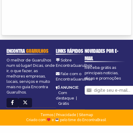
ENCONTRA
GUARULHOS
LINKS RÁPIDOS
NOVIDADES POR E-
MAIL
O melhor de Guarulhos
Sobre
num só lugar! Dicas, onde
EncontraGuarulhos
Receba grátis as
ir, o que fazer, as
principais notícias,
Fale com o
melhores empresas,
dicas e promoções
EncontraGuarulhos
locais, serviços e muito
mais no guia Encontra
ANUNCIE
:
Guarulhos.
Com
destaque
|
Grátis
Termos
|
Privacidade
|
Sitemap
Criado com
e
pelo time do EncontraBrasil