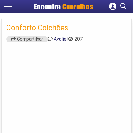
Encontra
Guarulhos
Cadastrar empresa
Fazer login
Conforto Colchões
Criar conta
Compartilhar
Avalie!
207