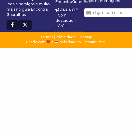
dicas e promoções
EncontraGuarulhos
locais, serviços e muito
mais no guia Encontra
ANUNCIE
:
Guarulhos.
Com
destaque
|
Grátis
Termos
|
Privacidade
|
Sitemap
Criado com
e
pelo time do EncontraBrasil