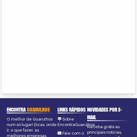
ENCONTRA
GUARULHOS
LINKS RÁPIDOS
NOVIDADES POR E-
MAIL
O melhor de Guarulhos
Sobre
num só lugar! Dicas, onde
EncontraGuarulhos
Receba grátis as
ir, o que fazer, as
principais notícias,
Fale com o
melhores empresas,