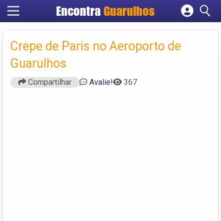
Encontra
Guarulhos
Cadastrar empresa
Fazer login
Crepe de Paris no Aeroporto de
Criar conta
Guarulhos
Compartilhar
Avalie!
367