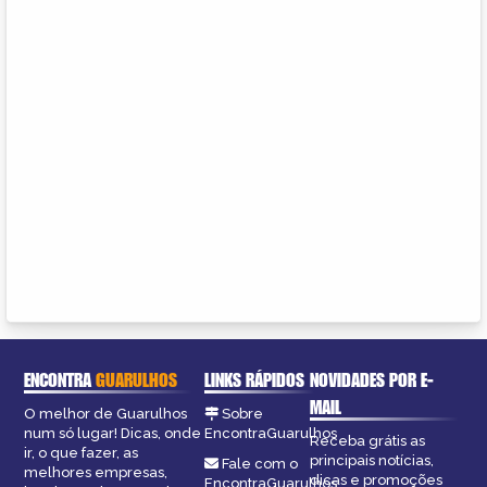
ENCONTRA
GUARULHOS
LINKS RÁPIDOS
NOVIDADES POR E-
MAIL
O melhor de Guarulhos
Sobre
num só lugar! Dicas, onde
EncontraGuarulhos
Receba grátis as
ir, o que fazer, as
principais notícias,
Fale com o
melhores empresas,
dicas e promoções
EncontraGuarulhos