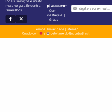
locais, serviços e muito
mais no guia Encontra
ANUNCIE
:
Guarulhos.
Com
destaque
|
Grátis
Termos
|
Privacidade
|
Sitemap
Criado com
e
pelo time do EncontraBrasil