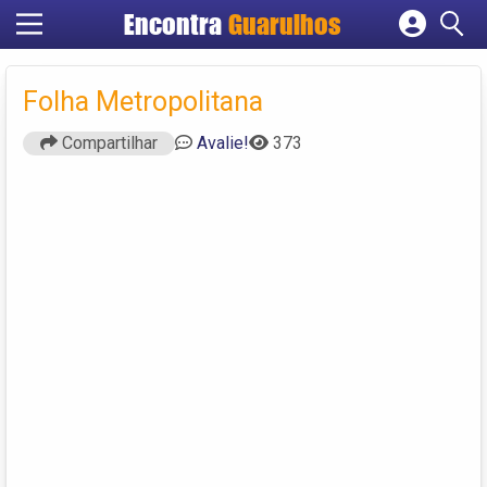
Encontra
Guarulhos
Cadastrar empresa
Fazer login
Folha Metropolitana
Criar conta
Compartilhar
Avalie!
373