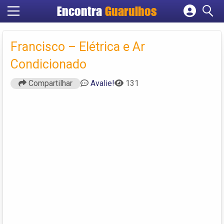
Encontra
Guarulhos
Cadastrar empresa
Fazer login
Francisco – Elétrica e Ar
Criar conta
Condicionado
Compartilhar
Avalie!
131