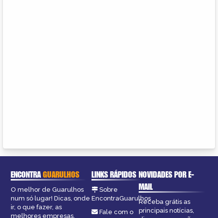
ENCONTRA
GUARULHOS
LINKS RÁPIDOS
NOVIDADES POR E-
MAIL
O melhor de Guarulhos
Sobre
num só lugar! Dicas, onde
EncontraGuarulhos
Receba grátis as
ir, o que fazer, as
principais notícias,
Fale com o
melhores empresas,