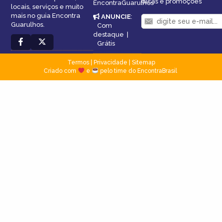
dicas e promoções
EncontraGuarulhos
locais, serviços e muito
mais no guia Encontra
ANUNCIE
:
Guarulhos.
Com
destaque
|
Grátis
Termos
|
Privacidade
|
Sitemap
Criado com
e
pelo time do EncontraBrasil